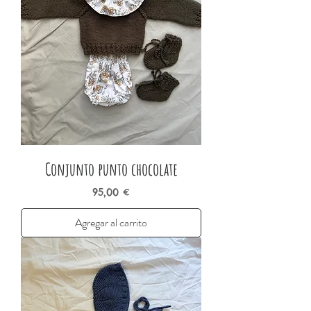
Conjunto punto chocolate
Precio
95,00 €
Agregar al carrito