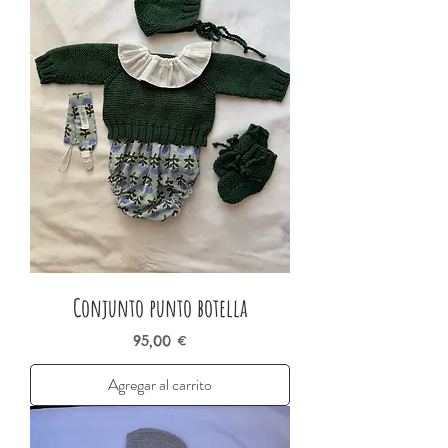
Conjunto punto botella
Precio
95,00 €
Agregar al carrito