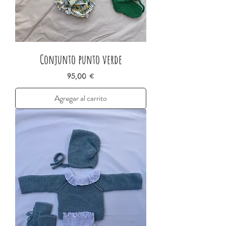
Conjunto punto verde
Precio
95,00 €
Agregar al carrito