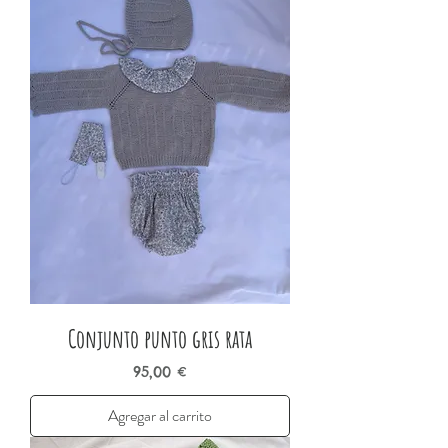
Conjunto punto gris rata
Precio
95,00 €
Agregar al carrito