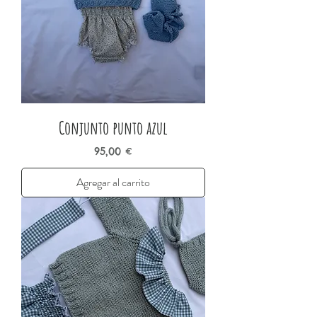
Conjunto punto azul
Precio
95,00 €
Agregar al carrito