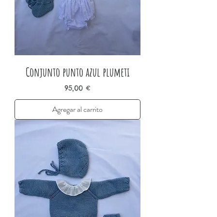
Conjunto punto azul plumeti
Precio
95,00 €
Agregar al carrito