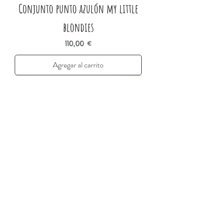
Conjunto punto azulón my little
blondies
Precio
110,00 €
Agregar al carrito