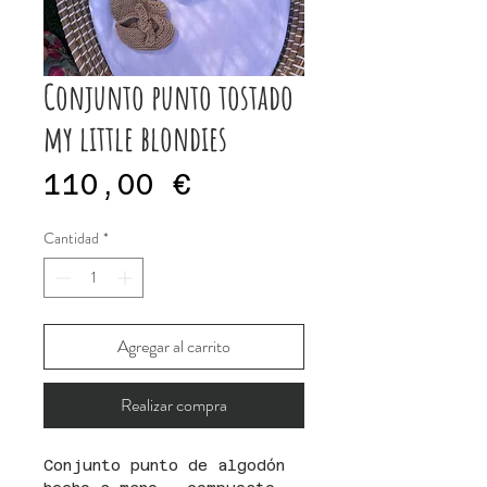
Conjunto punto tostado
my little blondies
Precio
110,00 €
Cantidad
*
Agregar al carrito
Realizar compra
Conjunto punto de algodón