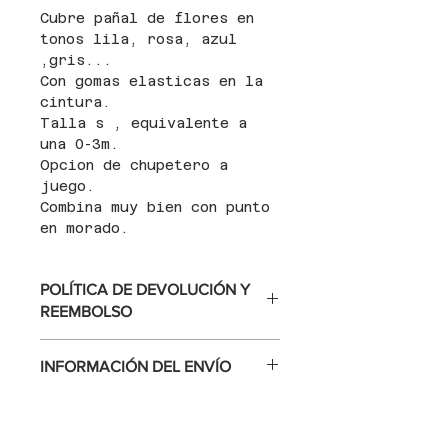
Cubre pañal de flores en
tonos lila, rosa, azul
,gris...
Con gomas elasticas en la
cintura.
Talla s , equivalente a
una 0-3m.
Opcion de chupetero a
juego.
Combina muy bien con punto
en morado.
POLÍTICA DE DEVOLUCIÓN Y
REEMBOLSO
Soy una política de devolución y
INFORMACIÓN DEL ENVÍO
reembolso. Una oportunidad ideal para
explicarles a tus clientes qué hacer en caso
Soy la Política de envío. Soy el lugar ideal
de no estar satisfechos con su compra. Al
para agregar información sobre tus
ofrecerles una política de reembolso clara y
métodos de envío, costos y embalaje.