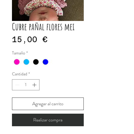
Cubre pañal flores mei
Precio
15,00 €
Tamaño
*
Cantidad
*
Agregar al carrito
Realizar compra