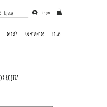
Login
Joyería
Conjuntos
Telas
or rojita
Precio