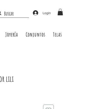
Login
Joyería
Conjuntos
Telas
or lili
Precio