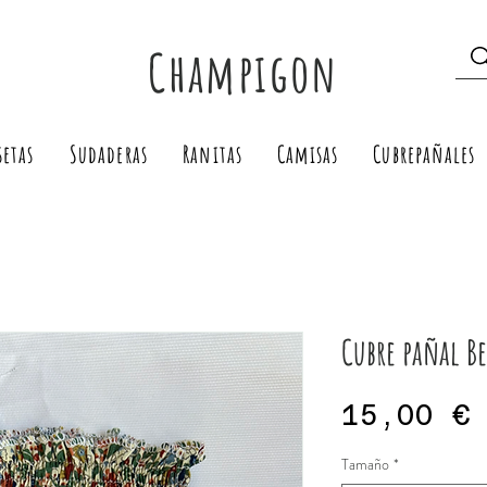
Champigon
setas
Sudaderas
Ranitas
Camisas
Cubrepañales
Cubre pañal B
15,00 €
Tamaño
*